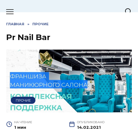
Перейти
к
содержанию
ГЛАВНАЯ
»
ПРОЧИЕ
Pr Nail Bar
ПРОЧИЕ
НА ЧТЕНИЕ
ОПУБЛИКОВАНО
1 мин
14.02.2021